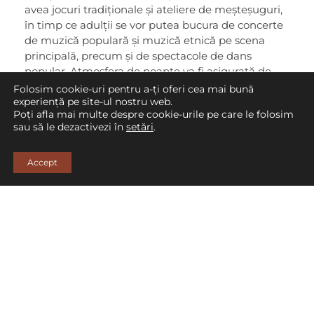
avea jocuri tradiționale și ateliere de meșteșuguri,
în timp ce adulții se vor putea bucura de concerte
de muzică populară și muzică etnică pe scena
principală, precum și de spectacole de dans
popular. Atmosfera de noapte va fi asigurată de
atelierele de dans popular sau casa dansului
Folosim cookie-uri pentru a-ți oferi cea mai bună
popular.
experiență pe site-ul nostru web.
Poți afla mai multe despre cookie-urile pe care le folosim
sau să le dezactivezi în
setări
.
Accept