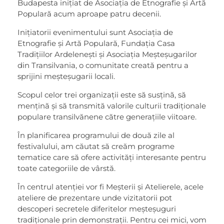
Budapesta inițiat de Asociația de Etnografie și Artă
Populară acum aproape patru decenii.
Inițiatorii evenimentului sunt Asociația de
Etnografie și Artă Populară, Fundația Casa
Tradițiilor Ardelenești și Asociația Meșteșugarilor
din Transilvania, o comunitate creată pentru a
sprijini meșteșugarii locali.
Scopul celor trei organizații este să susțină, să
mențină și să transmită valorile culturii tradiționale
populare transilvănene către generațiile viitoare.
În planificarea programului de două zile al
festivalului, am căutat să creăm programe
tematice care să ofere activități interesante pentru
toate categoriile de vârstă.
În centrul atenției vor fi Meșterii și Atelierele, acele
ateliere de prezentare unde vizitatorii pot
descoperi secretele diferitelor meșteșuguri
tradiționale prin demonstrații. Pentru cei mici, vom