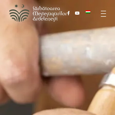
III. Sărbătoare Meşteşugurilor Ardeleneşti