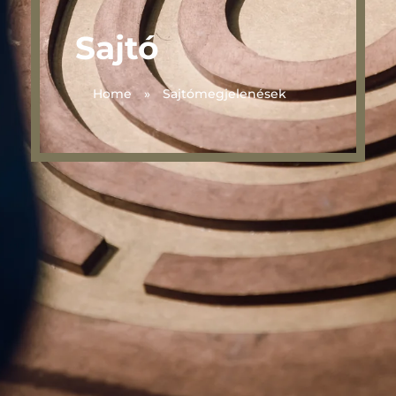
Sajtó
Home
»
Sajtómegjelenések