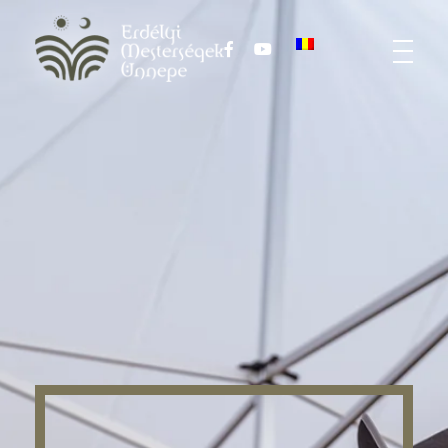
Harmadik Erdélyi Mesterségek Ünnepe