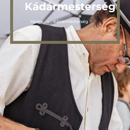
Kádármesterség
Home
»
Kádármesterség