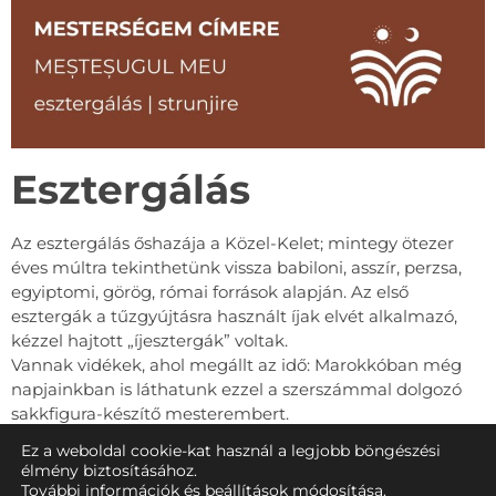
Esztergálás
Az esztergálás őshazája a Közel-Kelet; mintegy ötezer
éves múltra tekinthetünk vissza babiloni, asszír, perzsa,
egyiptomi, görög, római források alapján. Az első
esztergák a tűzgyújtásra használt íjak elvét alkalmazó,
kézzel hajtott „íjesztergák” voltak.
Vannak vidékek, ahol megállt az idő: Marokkóban még
napjainkban is láthatunk ezzel a szerszámmal dolgozó
sakkfigura-készítő mesterembert.
A következő lépés az esztergálás történetében a lábbal
Ez a weboldal cookie-kat használ a legjobb böngészési
hajtós íjesztergák megjelenése volt, ami lehetővé tette
élmény biztosításához.
mindkét kéz használatát a véső tartására. Ezek az
További információk és beállítások
módosítása
.