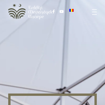
Harmadik Erdélyi Mesterségek Ünnepe